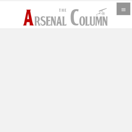


メニュ

サイド

前へ

次へ

検索