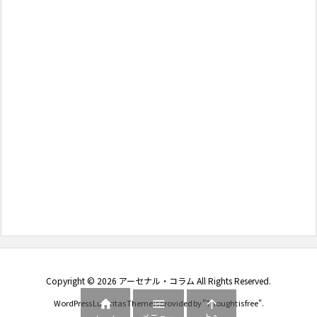
Copyright ©
2026
アーセナル・コラム
All Rights Reserved.



WordPress Luxeritas Theme is provided by "
Thought is free
".
メニュー
上へ