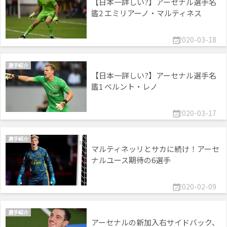
【日本一詳しい?】アーセナル選手名
鑑2 エミリアーノ・マルティネス
2020-03-18

選手紹介
【日本一詳しい?】アーセナル選手名
鑑1 ベルント・レノ
2020-03-17

選手紹介
マルティネッリとサカに続け！アーセ
ナルユース期待の6選手
2020-02-09

選手紹介
アーセナルの新加入右サイドバック、