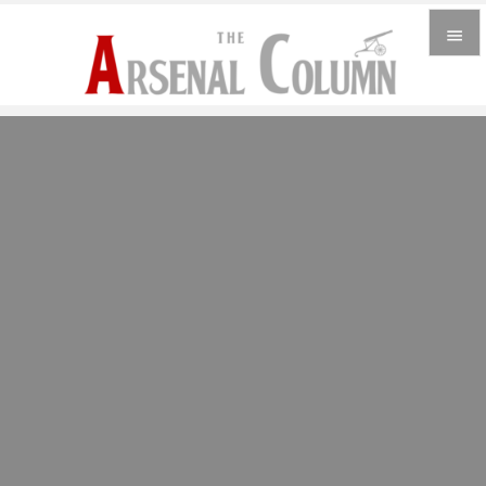


メニュ

サイド

前へ

次へ

検索