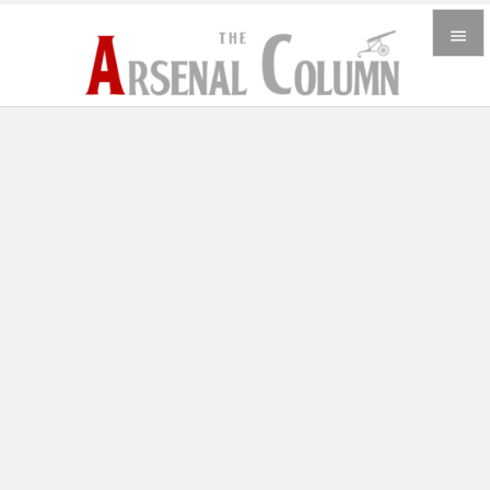


メニュ

サイド

前へ

次へ

検索