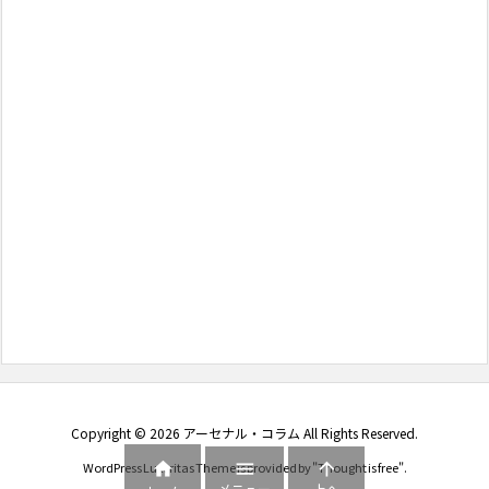
Copyright ©
2026
アーセナル・コラム
All Rights Reserved.



WordPress Luxeritas Theme is provided by "
Thought is free
".
メニュー
上へ