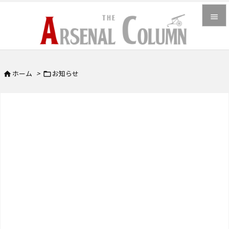


メニュ

ホーム
>
お知らせ


サイド

前へ

次へ

検索