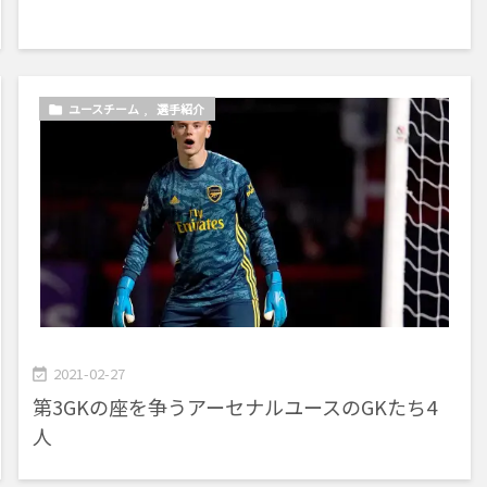
ユースチーム
,
選手紹介

2021-02-27

第3GKの座を争うアーセナルユースのGKたち4
人