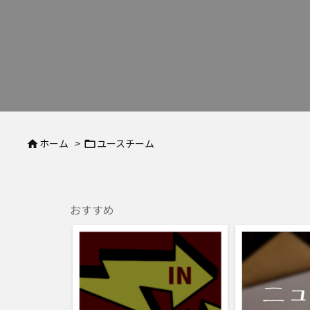
ホーム
>
ユースチーム


おすすめ