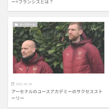
ー=フランシスとは？
ユースチーム

2021-05-18

アーセナルのユースアカデミーのサクセススト
ーリー