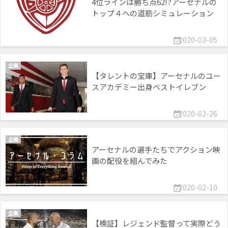
4位ラインは勝ち点62!?アーセナルの
トップ４への道筋シミュレーション
2020-03-05

企画
【タレントの宝庫】アーセナルのユー
スアカデミー出身ベストイレブン
2020-02-26

企画
アーセナルの選手たちでアクション映
画の配役を組んでみた
2020-02-10

企画
【検証】レジェンド監督って実際どう