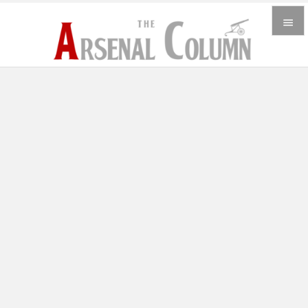


メニュ

サイド

前へ

次へ

検索