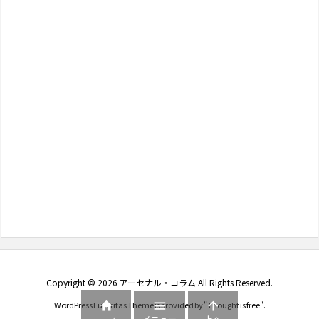
Copyright ©
2026
アーセナル・コラム
All Rights Reserved.



WordPress Luxeritas Theme is provided by "
Thought is free
".
メニュー
上へ