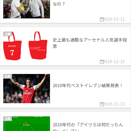
なの？
2020-01-11

企画
史上最も過酷なアーセナル人気選手投
票
2019-12-15

企画
2010年代ベストイレブン結果発表！
2019-11-22

企画
2010年代の『アイツらは何だったん
や』イレブン