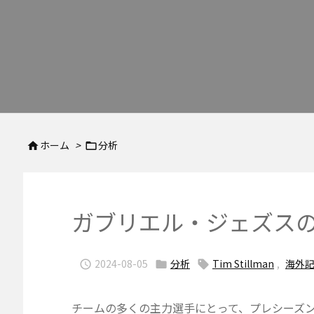
ホーム
>
分析


ガブリエル・ジェズス
2024-08-05
分析
Tim Stillman
,
海外



チームの多くの主力選手にとって、プレシーズ