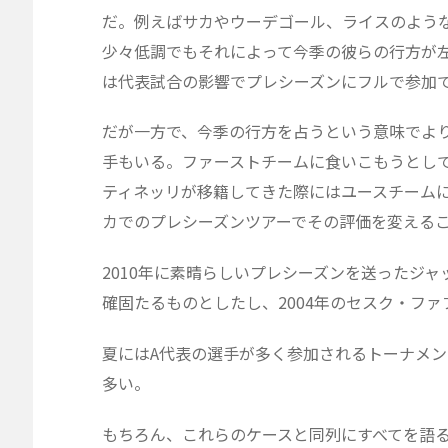
だ。例えばサカやウーデゴール、ライスのよう
少々低調でもそれによって今季の彼らの行方が
は代表試合の影響でプレシーズンにフルで参加で
だが一方で、今季の行方を占うという意味でよ
手もいる。ファーストチームに食いこもうとして
ティネッリが移籍してきた際にはユースチーム
カでのプレシーズンツアーでその評価を変える
2010年に素晴らしいプレシーズンを送ったジ
確固たるものとしたし、2004年のセスク・フ
夏にはA代表の選手が多く参加されるトーナメ
多い。
もちろん、これらのケースと同列にすべてを語