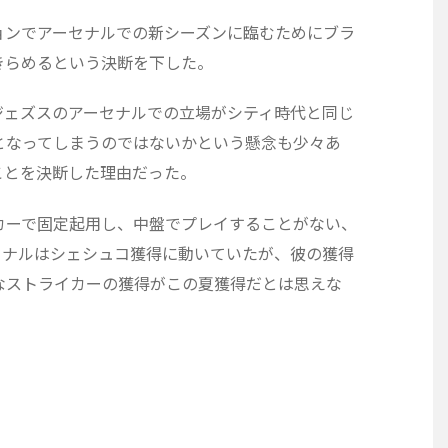
ョンでアーセナルでの新シーズンに臨むためにブラ
きらめるという決断を下した。
ジェズスのアーセナルでの立場がシティ時代と同じ
となってしまうのではないかという懸念も少々あ
ことを決断した理由だった。
カーで固定起用し、中盤でプレイすることがない、
セナルはシェシュコ獲得に動いていたが、彼の獲得
なストライカーの獲得がこの夏獲得だとは思えな