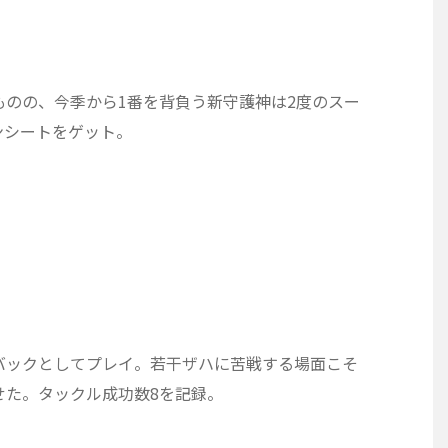
のの、今季から1番を背負う新守護神は2度のスー
ンシートをゲット。
バックとしてプレイ。若干ザハに苦戦する場面こそ
せた。タックル成功数8を記録。