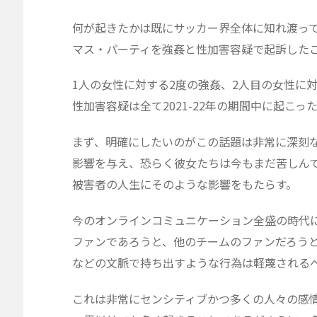
何が起きたかは既にサッカー界全体に知れ渡っ
マス・パーティを強姦と性加害容疑で起訴した
1人の女性に対する2度の強姦、2人目の女性に
性加害容疑は全て2021-22年の期間中に起こ
まず、明確にしたいのがこの話題は非常に深刻
影響を与え、恐らく彼女たちは今もまだ苦しん
被害者の人生にそのような影響をもたらす。
今のオンラインコミュニケーション全盛の時代
ファンであろうと、他のチームのファンだろう
などの文脈で持ち出すような行為は軽蔑される
これは非常にセンシティブかつ多くの人々の感