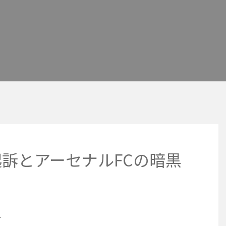
訴とアーセナルFCの暗黒
事