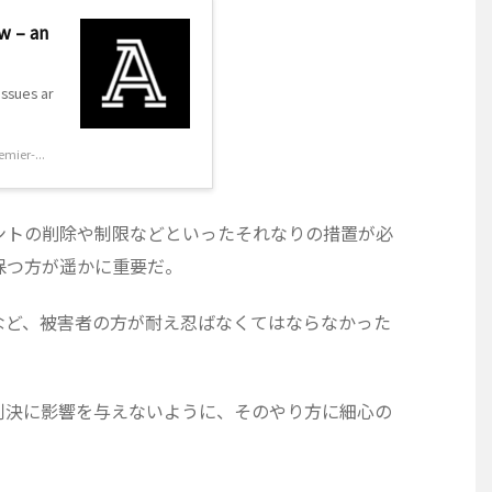
w – an
issues ar
mier-...
ントの削除や制限などといったそれなりの措置が必
保つ方が遥かに重要だ。
など、被害者の方が耐え忍ばなくてはならなかった
判決に影響を与えないように、そのやり方に細心の