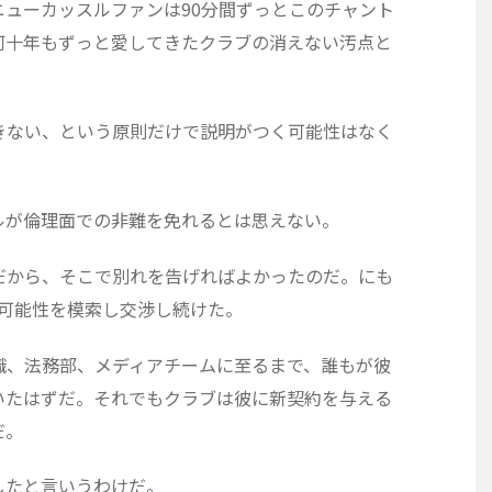
ューカッスルファンは90分間ずっとこのチャント
何十年もずっと愛してきたクラブの消えない汚点と
きない、という原則だけで説明がつく可能性はなく
ルが倫理面での非難を免れるとは思えない。
のだから、そこで別れを告げればよかったのだ。にも
の可能性を模索し交渉し続けた。
職、法務部、メディアチームに至るまで、誰もが彼
いたはずだ。それでもクラブは彼に新契約を与える
だ。
したと言いうわけだ。