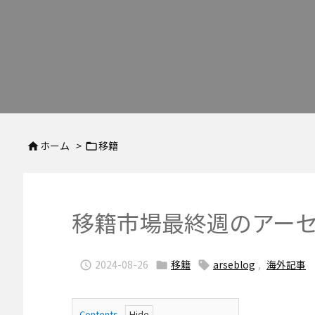
ホーム
>
移籍


移籍市場最終週のアー
2024-08-26
移籍
arseblog
,
海外記事



Contents