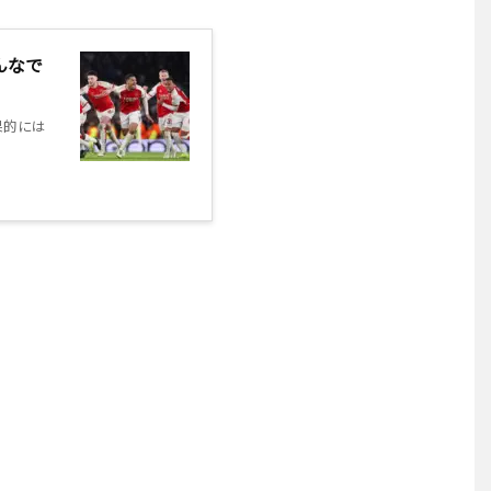
んなで
果的には