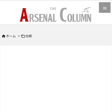


メニュ

ホーム
>
分析


サイド

前へ

次へ

検索