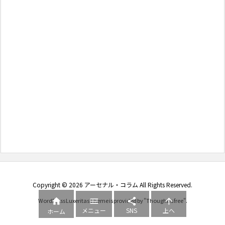
Copyright ©
2026
アーセナル・コラム
All Rights Reserved.




WordPress Luxeritas Theme is provided by "
Thought is free
".
メニュー
SNS
上へ
ホーム