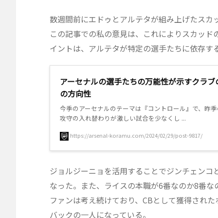
数週間前にエドゥとアルテタが組み上げたスカ
この記事での私の意見は、これによりスカッド
イントは、アルテタが特定の選手たちに依存す
アーセナルの選手たちの万能性が示すクラブ
の方向性
今季のアーセナルのテーマは『コントロール』で、昨季
攻守の入れ替わりが激しい試合を少なくし ...
https://arsenal-koramu.com/2024/02/29/post-9817/
ジョルジーニョを活用することでジンチェンコ
なった。また、ライスの本職が6番なのか8番な
ファンは考え続けており、CBとして獲得された
バックの一人になっている。