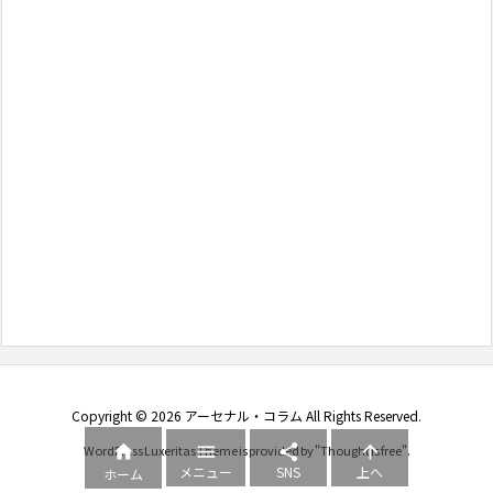
Copyright ©
2026
アーセナル・コラム
All Rights Reserved.




WordPress Luxeritas Theme is provided by "
Thought is free
".
メニュー
SNS
上へ
ホーム