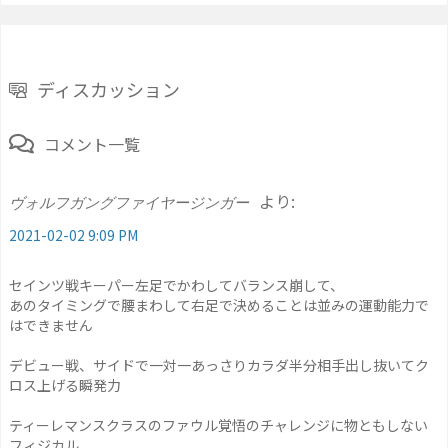
ディスカッション
コメント一覧
より:
ヴォルフガングファイヤージンガー
2021-02-02 9:09 PM
セインツ戦キーパー左足でかわしてバランス崩して、
あのタイミングで腰まわして右足で決めることは並みの運動能力で
はできません
デビュー戦、サイドで一対一あっさりカラダ半分相手出し抜いてク
ロス上げる瞬発力
ティーレマンスクラスのファウル覚悟のチャレンジに物ともしない
フィジカル