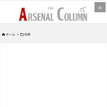


メニュ

ホーム
>
分析


サイド

前へ

次へ

検索