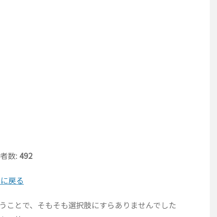
者数:
492
票に戻る
いうことで、そもそも選択肢にすらありませんでした