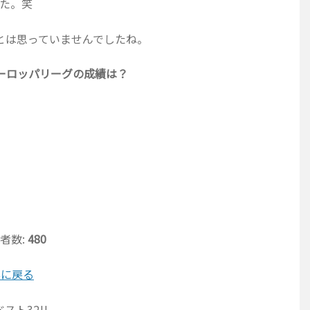
た。笑
とは思っていませんでしたね。
ーロッパリーグの成績は？
者数:
480
票に戻る
ト32!!