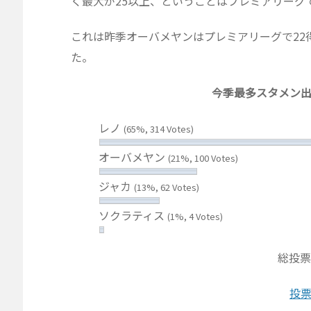
く最大が25以上、ということはプレミアリーグ
これは昨季オーバメヤンはプレミアリーグで22
た。
今季最多スタメン
レノ
(65%, 314 Votes)
オーバメヤン
(21%, 100 Votes)
ジャカ
(13%, 62 Votes)
ソクラティス
(1%, 4 Votes)
総投票
投