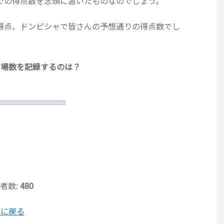
での得点数を念頭に置いたものなのでしょう。
得点、ドンピシャで皆さんの予想通りの得点数でし
出場数を記録するのは？
者数:
480
票に戻る