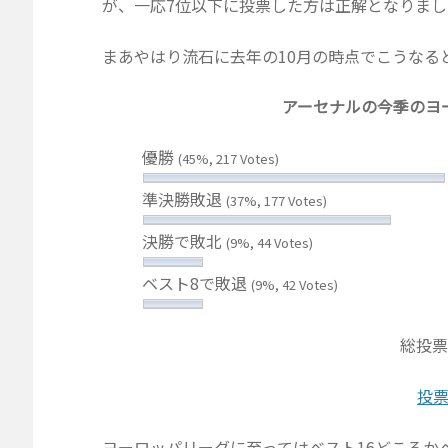
が、一応7位以下に投票した方は正解となりまし
まあやはり流石に去年の10月の時点でこうなる
アーセナルの今季のヨ
優勝
(45%, 217 Votes)
準決勝敗退
(37%, 177 Votes)
決勝で敗北
(9%, 44 Votes)
ベスト8で敗退
(9%, 42 Votes)
総投票
投
ヨーロッパリーグに至ってはベスト16どころかベス