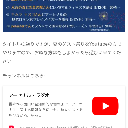
タイトルの通りですが、夏のゲスト祭りをYoutubeの方で
やりますので、お暇な方はもしよかったら遊びに来てくだ
さい。
チャンネルはこちら:
アーセナル・ラジオ
戦術から面白い豆知識的な情報まで、アーセ
ナルに関する情報なら何でも、時々ゲストを
呼びながら、語っ ...
https://www.youtube.com/channel/UCAfPvSaOahJVf92yvCXGakA