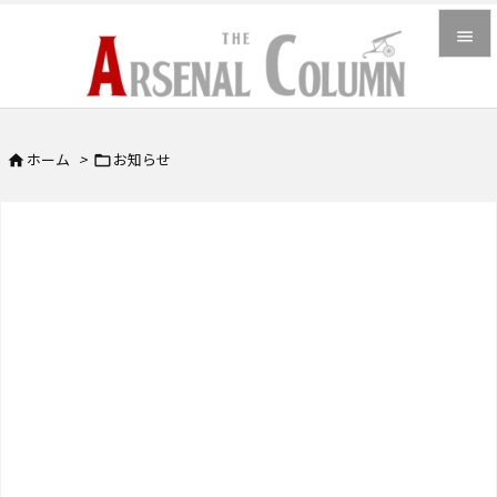


メニュ

ホーム
>
お知らせ


サイド

前へ

次へ

検索