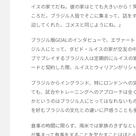
イスの家でだね。彼の家はとても大きいから！
ころだ。ブラジル人皆でそこに集まって、話を
迎してくれた、ゴメスと同じようにね。』
ブラジル版GOALのインタビューで、エヴァー
ジル人にとって、ダビド・ルイスの家が交友の
ブでプレイするブラジル人は定期的にルイスの
ードと契約した際、ルイスとウィリアンがリシ
ブラジルからイングランド、特にロンドンへの
ても、試合やトレーニングへのアプローチは全
かというのはブラジル人にとってはなれないも
を好むブラジルの文化との違いに戸惑うことも
食事の時間に限らず、南米では家族のきずなと
が集まって食事をすることを欠かすことはほと