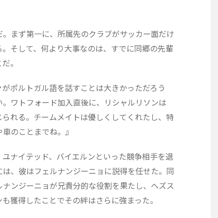
だ。まず第一に、所属先のクラブがサッカー面だけ
る。そして、何より大事なのは、すでに同郷の先輩
とだ。
ァがポルトガル語を話すことは大きかっただろう
い。ワトフォード加入直後に、リシャルリソンは
じられる。チームメイトは優しくしてくれたし、特
や車のことまでね。』
、ユナイテッド、バイエルンといった競争相手を退
には、彼はフェルナンジーニョに説得を任せた。同
ルナンジーニョが兄貴分的な役割を果たし、ヘズス
ンも獲得したことでその絆はさらに強まった。