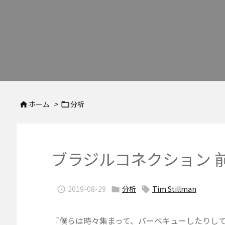
ホーム
>
分析


ブラジルコネクション 
2019-08-29
分析
Tim Stillman



『僕らは時々集まって、バーベキューしたりし