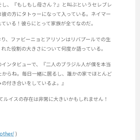
をし、『もしもし母さん？』と叫ぶというセレブレ
は彼の方にタトゥーになって入っている。ネイマー
れている！彼らにとって家族が全てなのだ。
おり、ファビーニョとアリソンはリバプールでの生
くれた役割の大きさについて何度か語っている。
のインタビューで、『二人のブラジル人が僕を本当
たからね。毎日一緒に居るし、誰かの家でほとんど
みの付き合いをしているよ。』
ってルイスの存在は非常に大きいかもしれません！
other/
)