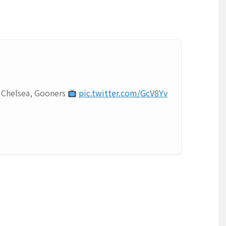
r Chelsea, Gooners
pic.twitter.com/GcV8Yv