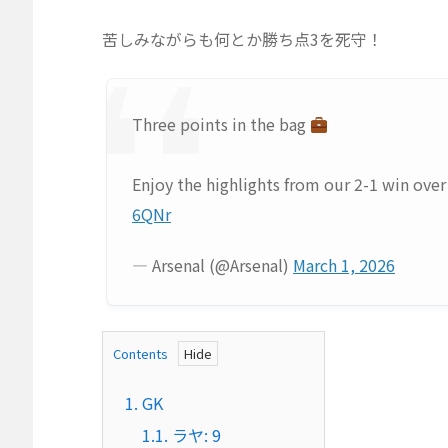
苦しみながらも何とか勝ち点3を死守！
Three points in the bag
Enjoy the highlights from our 2-1 win ove
6QNr
— Arsenal (@Arsenal)
March 1, 2026
Contents
1.
GK
1.1.
ラヤ: 9