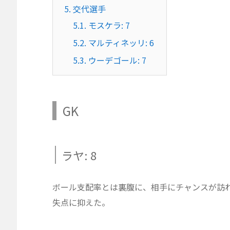
5.
交代選手
5.1.
モスケラ: 7
5.2.
マルティネッリ: 6
5.3.
ウーデゴール: 7
GK
ラヤ: 8
ボール支配率とは裏腹に、相手にチャンスが訪
失点に抑えた。