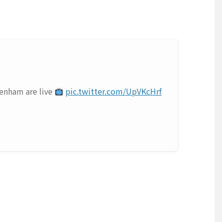
！
tenham are live
pic.twitter.com/UpVKcHrf