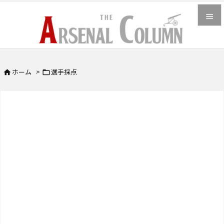


メニュ

ホーム
>
選手採点


サイド

前へ

次へ

検索