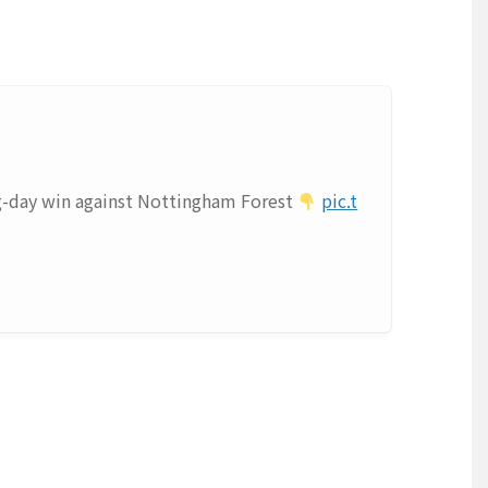
g-day win against Nottingham Forest
pic.t