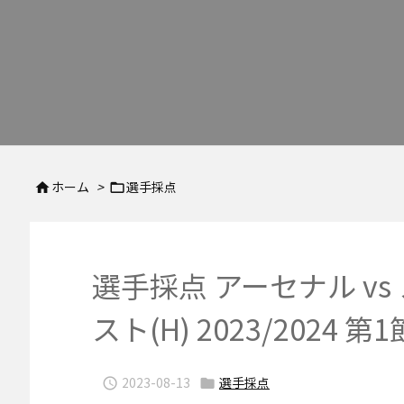
ホーム
>
選手採点


選手採点 アーセナル v
スト(H) 2023/2024 第1
2023-08-13
選手採点

