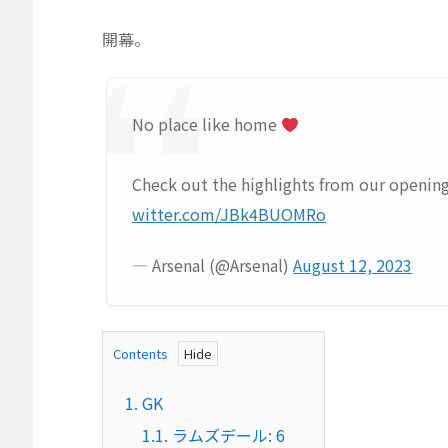
開幕。
No place like home
Check out the highlights from our openin
witter.com/JBk4BUOMRo
— Arsenal (@Arsenal)
August 12, 2023
Contents
1.
GK
1.1.
ラムズデール: 6