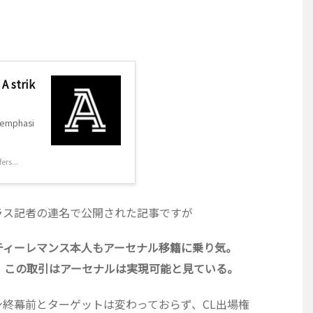
 A strik
y emphasi
rs...
ラス記者の連名で公開された記事ですが
ティーレマンス本人もアーセナル移籍に乗り気。
。この取引はアーセナルは実現可能と見ている。
終幕前とターゲットは変わっておらず、CL出場権