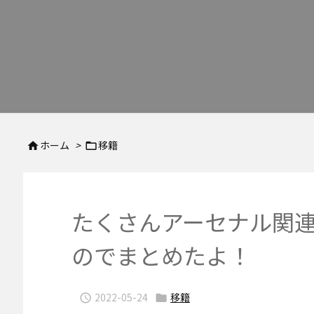
ホーム
>
移籍


たくさんアーセナル関
のでまとめたよ！
2022-05-24
移籍

