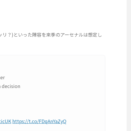
ッリ？)といった陣容を来季のアーセナルは想定し
ker
 decision
ticUK
https://t.co/FDqAnYaZyQ