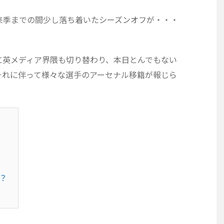
来季までの間少し落ち着いたシーズンオフが・・・
に英メディア界隈も切り替わり、本日とんでもない
それに伴って様々な選手のアーセナル移籍が報じら
？