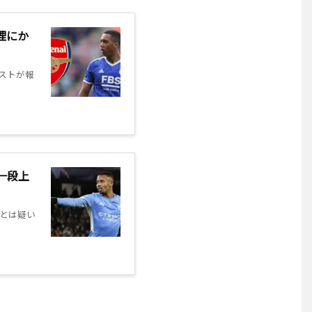
理にか
ストが報
一段上
とは疑い