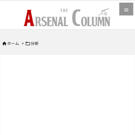


メニュ

ホーム
>
分析


サイド

前へ

次へ

検索