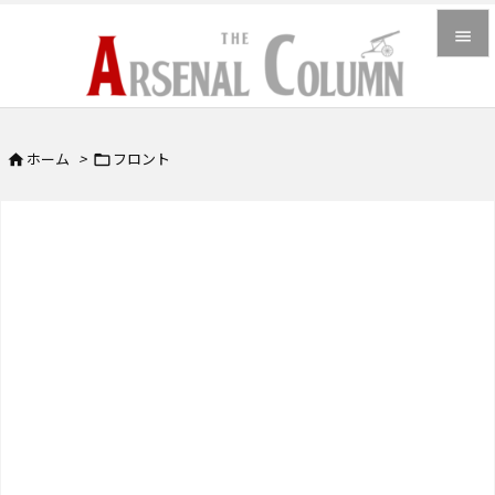


メニュ

ホーム
>
フロント


サイド

前へ

次へ

検索