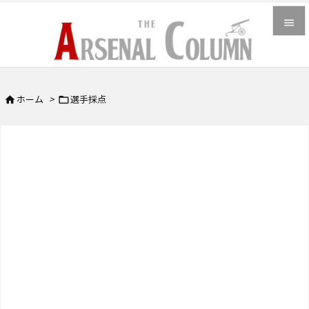


メニュ

ホーム
>
選手採点


サイド

前へ

次へ

検索