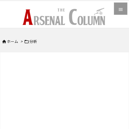


メニュ

ホーム
>
分析


サイド

前へ

次へ

検索