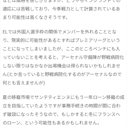
などは風格を感じさせますが、どうやらイングランドでの
適応には苦戦しており、今季戦力として計算されているあ
まり可能性は高くなさそうです。
ELでは外国人選手枠の関係でメンバーを外れることとな
り、現実的に可能性があるとすればプレミアリーグという
ことになってしまいましたが、ここのところベンチにも入
っていないことを考えると、アーセナル守備陣が野戦病院化
しない限りはなかなか出場機会は得られないかもしれませ
ん(とか言っていると野戦病院化するのがアーセナルなので
何とも言えませんが)
夏の移籍市場でサンテティエンヌにもう一年ローン移籍の成
立を目指していたようですが事務手続きの時間が間に合わ
ず破談になったそうなので、もしかすると冬にフランスへ
のローン、という可能性もあるかもしれません。