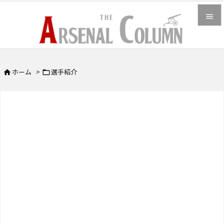


メニュ

ホーム
>
選手紹介


サイド

前へ

次へ

検索