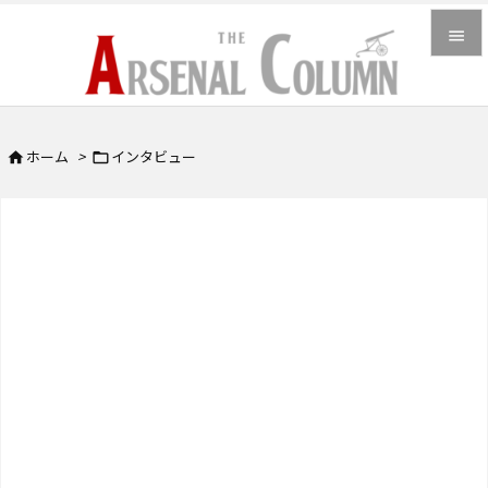


メニュ

ホーム
>
インタビュー


サイド

前へ

次へ

検索