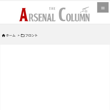


メニュ

ホーム
>
フロント


サイド

前へ

次へ

検索