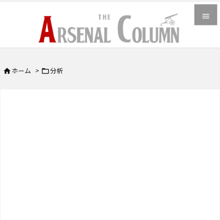


メニュ

ホーム
>
分析


サイド

前へ

次へ

検索