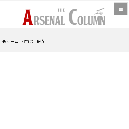


メニュ

ホーム
>
選手採点


サイド

前へ

次へ

検索