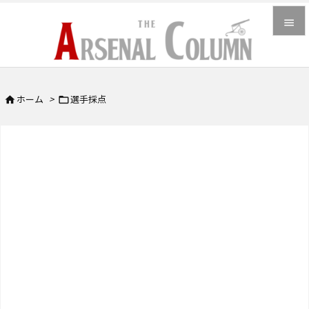


メニュ

ホーム
>
選手採点


サイド

前へ

次へ

検索