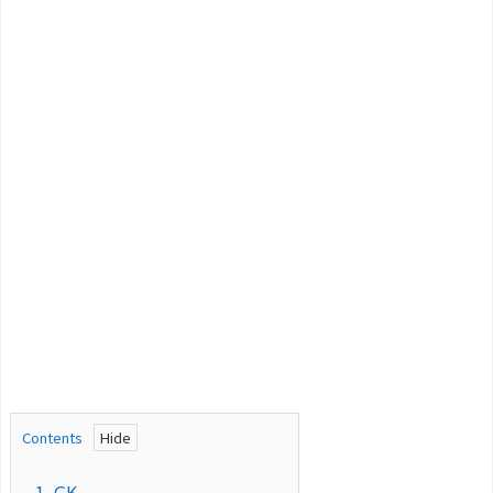
Contents
1.
GK