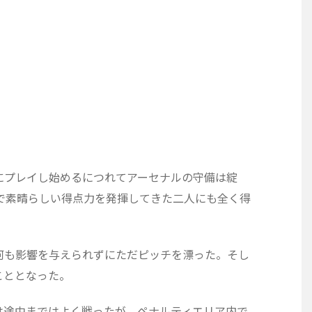
にプレイし始めるにつれてアーセナルの守備は綻
で素晴らしい得点力を発揮してきた二人にも全く得
何も影響を与えられずにただピッチを漂った。そし
こととなった。
は途中まではよく戦ったが、ペナルティエリア内で