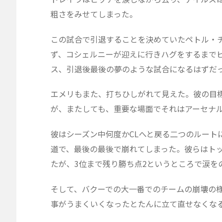
粗さをみせてしまった。
この試合で引退することを決めていたペトル・
ず、コシェルニーが迎えに行きハグをするまで
ス、引退後最後の夢のような試合になるはずだ
エメリもまた、打ちひしがれて見えた。彼の目
が、またしても、重要な場面でそれはアーセナ
彼はシーズン中何度かCLへと戻る二つのルート
道で、最後の最後で崩れてしまった。彼らはト
たが、3位まで残り勝ち点2というところで涙を
そして、バクーでの大一番でのチームの崩壊の
事がうまくいくなったとたんに立て直せなくな