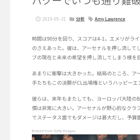
バクーでいつも通り難
2019-05-31
分析
Amy Lawrence



時間は90分を回り、スコアは4-1。エメリが
のさえあった。彼は、アーセナルを押し流して
ブの現在と未来の希望を押し流してしまう様を
あまりに衝撃は大きかった。結局のところ、ア
手たちもこの決勝がCL出場権というハッピーエ
彼らは、来年もまたしても、ヨーロッパ大陸の
償は非常に大きい。アーセナルが野心的なクラ
でステータス面でもダメージは甚大だし、予算
Embed from Getty Images