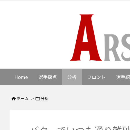
Home
選手採点
分析
フロント
選手紹
ホーム
>
分析

