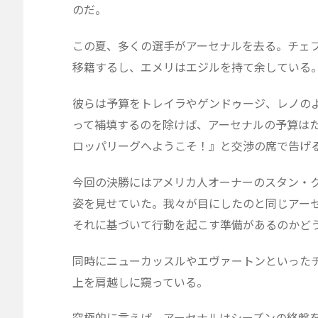
のだ。
この夏、多くの選手がアーセナルを去る。チェ
移籍するし、エメリはエジルを持て余している
彼らは予算をトレイラやゲンドゥージ、レノの
って補填するのを除けば、アーセナルの予算はた
ロッパリーグへようこそ！』と交渉の席で告げ
今回の決勝にはアメリカ人オーナーのスタン・ク
姿を見せていた。我々が目にしたのと同じアー
それに基づいて行動を起こす準備があるのかど
同時にニューカッスルやエヴァートンといった
上を肩越しに窺っている。
究極的に言えば、アーセナルはシーズンの終盤