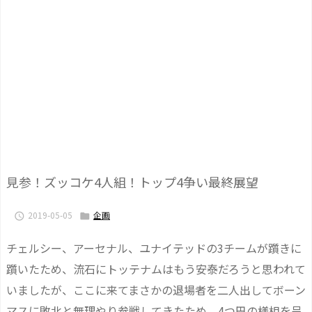
見参！ズッコケ4人組！トップ4争い最終展望
2019-05-05
企画


チェルシー、アーセナル、ユナイテッドの3チームが躓きに
躓いたため、流石にトッテナムはもう安泰だろうと思われて
いましたが、ここに来てまさかの退場者を二人出してボーン
マスに敗北と無理やり参戦してきたため、4つ巴の様相を呈