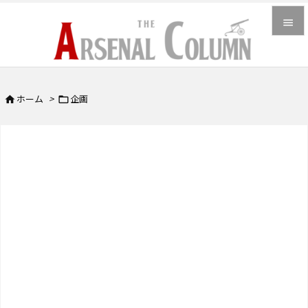


メニュ

ホーム
>
企画


サイド

前へ

次へ

検索