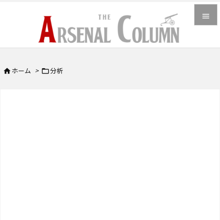


メニュ

ホーム
>
分析


サイド

前へ

次へ

検索