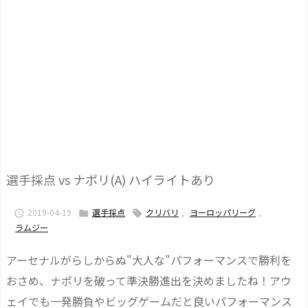
選手採点 vs ナポリ(A) ハイライトあり
2019-04-19
選手採点
クリバリ
,
ヨーロッパリーグ
,



ラムジー
アーセナルがらしからぬ"大人な"パフォーマンスで勝利を
おさめ、ナポリを破って準決勝進出を決めましたね！アウ
ェイでも一発勝負やビッグゲームだと良いパフォーマンス