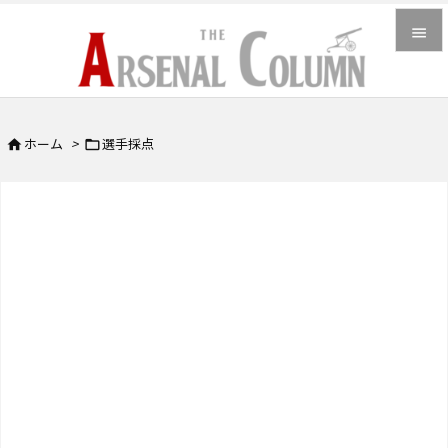


メニュ

ホーム
>
選手採点


サイド

前へ

次へ

検索