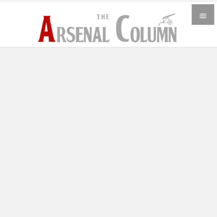


メニュ

サイド

前へ

次へ

検索