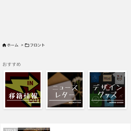
ホーム
>
フロント


おすすめ
フロント