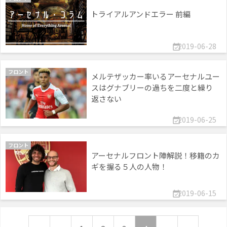
トライアルアンドエラー 前編
2019-06-28

フロント
メルテザッカー率いるアーセナルユー
スはグナブリーの過ちを二度と繰り
返さない
2019-06-25

フロント
アーセナルフロント陣解説！移籍のカ
ギを握る５人の人物！
2019-06-15
