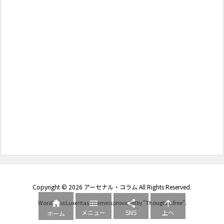
Copyright ©
2026
アーセナル・コラム
All Rights Reserved.




WordPress Luxeritas Theme is provided by "
Thought is free
".
メニュー
SNS
上へ
ホーム