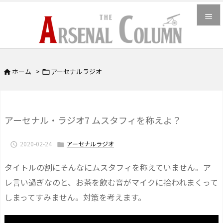


メニュ

ホーム
>
アーセナルラジオ


サイド

前へ
アーセナル・ラジオ7 ムスタフィを称えよ？

次へ
2020-02-24
アーセナルラジオ



検索
タイトルの割にそんなにムスタフィを称えていません。ア
レ言い過ぎなのと、お茶を飲む音がマイクに拾われまくって
しまってすみません。対策を考えます。