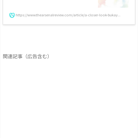
https://www.thearsenalreview.com/article/a-closer-look-bukay...
関連記事（広告含む）