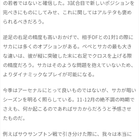
の若者ではないと確信した。3試合目で新しいポジションを
完ぺきにものにしてみせ、これに関してはアルテタも褒め
られるべきだろう。
逆足の右足の精度も高いおかげで、相手DFとの1対1の際に
サカには多くのオプションがある。ペペとサカの最も大き
な違いは、彼が縦に突破した末に右足でクロスを上げる際
の精度だろう。サカはそのような問題を抱えていないため、
よりダイナミックなプレイが可能になる。
今季はアーセナルにとって良いものではないが、サカが暗い
シーズンを明るく照らしている。11-12月の絶不調の時期で
さえも、何か起こるのであればサカからだろうと予感させ
たものだ。
例えばサウサンプトン戦で引き分けた際に、我々は本当に