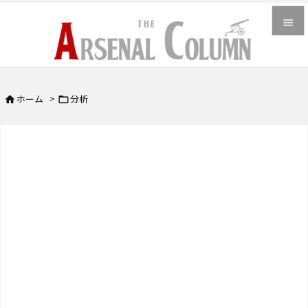


メニュ

ホーム
>
分析


サイド

前へ

次へ

検索