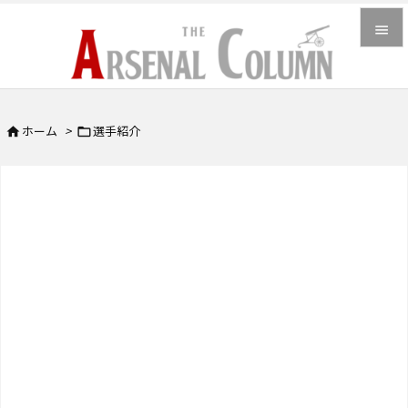


メニュ

ホーム
>
選手紹介


サイド

前へ

次へ

検索