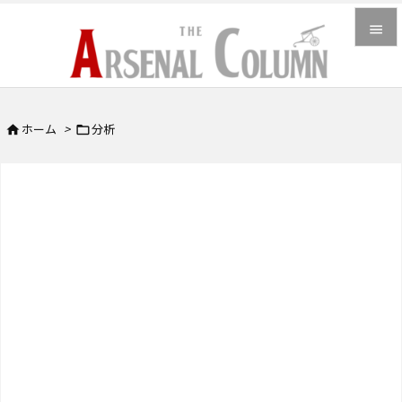


メニュ

ホーム
>
分析


サイド

前へ

次へ

検索